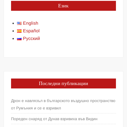
Език
English
Español
Русский
Последни публикации
Дрон е навлязъл в българското въздушно пространство
от Румъния и се е взривил
Пореден снаряд от Дунав взривиха във Видин