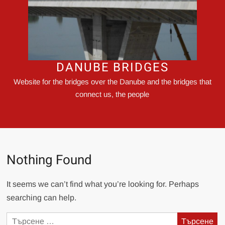
DANUBE BRIDGES
Website for the bridges over the Danube and the bridges that
connect us, the people
Nothing Found
It seems we can’t find what you’re looking for. Perhaps
searching can help.
Търсене