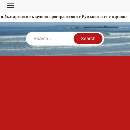
Skip
to
 българското въздушно пространство от Румъния и се е взривил
content
Search