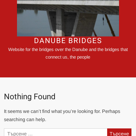
DANUBE BRIDGES
Website for the bridges over the Danube and the bridges that
connect us, the people
Nothing Found
It seems we can’t find what you’re looking for. Perhaps
searching can help.
Търсене