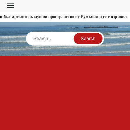
Skip
to
 българското въздушно пространство от Румъния и се е взривил
content
Search