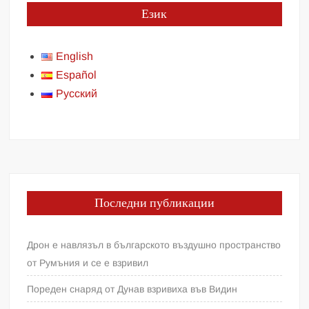
Език
English
Español
Русский
Последни публикации
Дрон е навлязъл в българското въздушно пространство
от Румъния и се е взривил
Пореден снаряд от Дунав взривиха във Видин