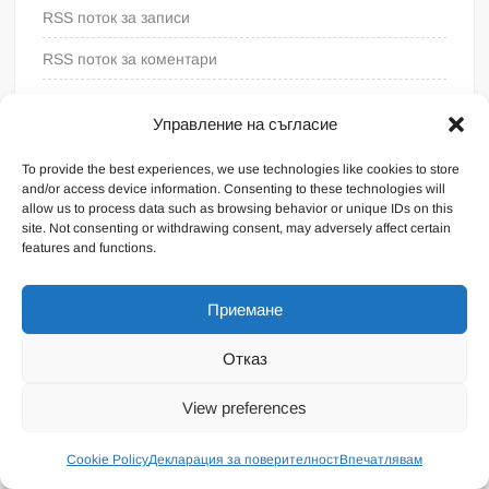
RSS поток за записи
RSS поток за коментари
WordPress България
Управление на съгласие
To provide the best experiences, we use technologies like cookies to store
and/or access device information. Consenting to these technologies will
allow us to process data such as browsing behavior or unique IDs on this
site. Not consenting or withdrawing consent, may adversely affect certain
features and functions.
Приемане
Отказ
Proudly powered by WordPress
|
Theme: FreeNews
|
By
View preferences
ThemeSpiral.com
.
Общи условия
Cookie Policy
Декларация за поверителност
Впечатлявам