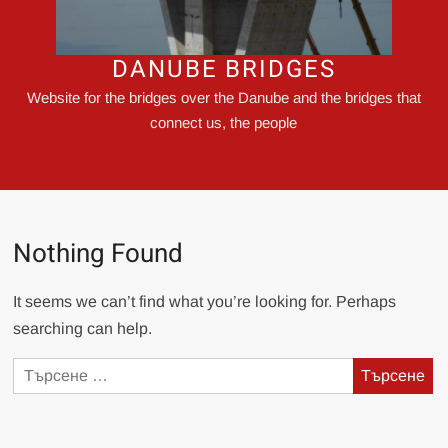
DANUBE BRIDGES
Website for the bridges over the Danube and the bridges that
connect us, the people
Nothing Found
It seems we can’t find what you’re looking for. Perhaps
searching can help.
Търсене
за: