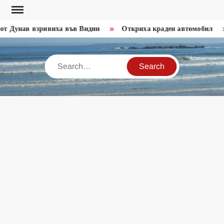
Skip
to
т Дунав взривиха във Видин
Откриха краден автомобил
content
Search