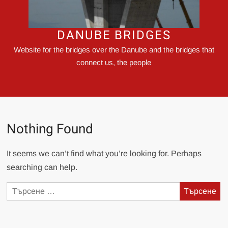
DANUBE BRIDGES
Website for the bridges over the Danube and the bridges that
connect us, the people
Nothing Found
It seems we can’t find what you’re looking for. Perhaps
searching can help.
Търсене
за: