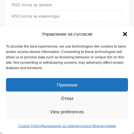
RSS поток за записи
RSS поток за коментари
WordPress България
Управление на съгласие
To provide the best experiences, we use technologies like cookies to store
and/or access device information. Consenting to these technologies will
allow us to process data such as browsing behavior or unique IDs on this
site. Not consenting or withdrawing consent, may adversely affect certain
features and functions.
Приемане
Отказ
Proudly powered by WordPress
|
Theme: FreeNews
|
By
View preferences
ThemeSpiral.com
.
Общи условия
Cookie Policy
Декларация за поверителност
Впечатлявам