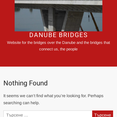
DANUBE BRIDGES
Website for the bridges over the Danube and the bridges that
connect us, the people
Nothing Found
It seems we can’t find what you’re looking for. Perhaps
searching can help.
Търсене