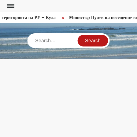
Skip
to
територията на РУ – Кула
Министър Пулев на посещение въ
content
Search