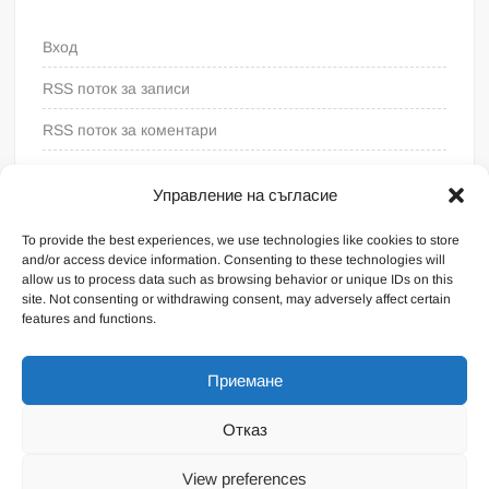
Вход
RSS поток за записи
RSS поток за коментари
WordPress България
Управление на съгласие
To provide the best experiences, we use technologies like cookies to store
and/or access device information. Consenting to these technologies will
allow us to process data such as browsing behavior or unique IDs on this
site. Not consenting or withdrawing consent, may adversely affect certain
features and functions.
Приемане
Отказ
Proudly powered by WordPress
|
Theme: FreeNews
|
By
View preferences