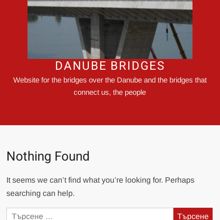
DANUBE BRIDGES
Website for the bridges over the Danube and the bridges that
connect us, the people
Nothing Found
It seems we can’t find what you’re looking for. Perhaps
searching can help.
Търсене