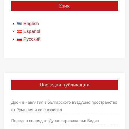
Език
English
Español
Русский
Последни публикации
Дрон е навлязъл в българското въздушно пространство
от Румъния и се е взривил
Пореден снаряд от Дунав взривиха във Видин