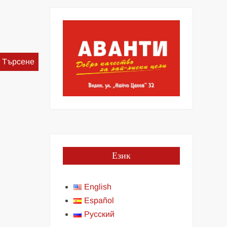
Търсене
за:
Език
English
Español
Русский