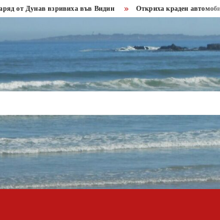
 Дунав взривиха във Видин
Откриха краден автомобил