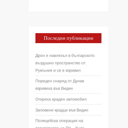
Последни публикации
Дрон е навлязъл в българското
въздушно пространство от
Румъния и се е взривил
Пореден снаряд от Дунав
взривиха във Видин
Откриха краден автомобил
Заловени крадци във Видин
Полицейска операция на
територията на РУ – Кула