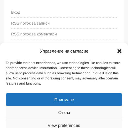
Вход
RSS поток за записи
RSS поток за коментари
WordPress България
Управление на съгласие
To provide the best experiences, we use technologies like cookies to store
and/or access device information. Consenting to these technologies will
allow us to process data such as browsing behavior or unique IDs on this
site. Not consenting or withdrawing consent, may adversely affect certain
features and functions.
Приемане
Отказ
Proudly powered by WordPress
|
Theme: FreeNews
|
By
View preferences