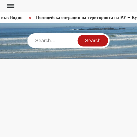
Skip
to
във Видин
Полицейска операция на територията на РУ – Кул
content
Search