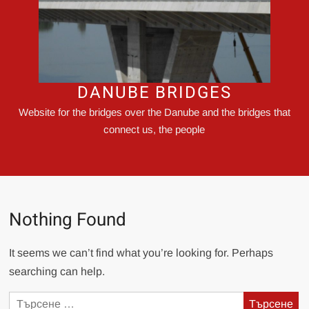
DANUBE BRIDGES
Website for the bridges over the Danube and the bridges that
connect us, the people
Nothing Found
It seems we can’t find what you’re looking for. Perhaps
searching can help.
Търсене