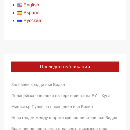
English
Español
Русский
Последни публикации
Заловени крадци във Видин
Полицейска операция на територията на РУ – Кула
Министър Пулев на посещение във Видин
Нови гледки между старите крепостни стени във Видин
Бракониери продължават да секат държавна гора