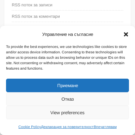
RSS поток за записи
RSS поток за коментари
WordPress България
Управление на съгласие
To provide the best experiences, we use technologies like cookies to store
and/or access device information. Consenting to these technologies will
allow us to process data such as browsing behavior or unique IDs on this
site. Not consenting or withdrawing consent, may adversely affect certain
features and functions.
Приемане
Отказ
Proudly powered by WordPress
|
Theme: FreeNews
|
By
View preferences
ThemeSpiral.com
.
Общи условия
Cookie Policy
Декларация за поверителност
Впечатлявам