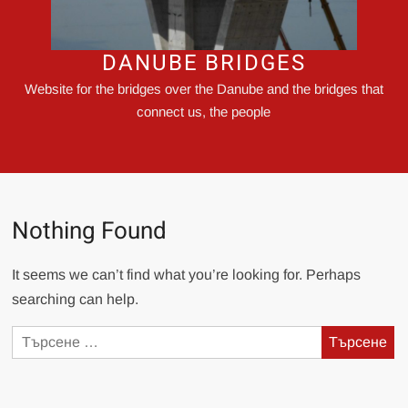
DANUBE BRIDGES
Website for the bridges over the Danube and the bridges that
connect us, the people
Nothing Found
It seems we can’t find what you’re looking for. Perhaps
searching can help.
Търсене
за: