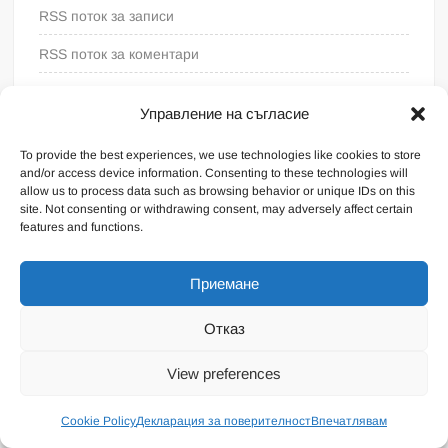
RSS поток за записи
RSS поток за коментари
WordPress България
Управление на съгласие
To provide the best experiences, we use technologies like cookies to store
and/or access device information. Consenting to these technologies will
allow us to process data such as browsing behavior or unique IDs on this
site. Not consenting or withdrawing consent, may adversely affect certain
features and functions.
Приемане
Отказ
Proudly powered by WordPress
|
Theme: FreeNews
|
By
View preferences
ThemeSpiral.com
.
Общи условия
Cookie Policy
Декларация за поверителност
Впечатлявам