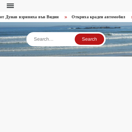
Skip
to
т Дунав взривиха във Видин
Откриха краден автомобил
content
Search