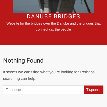
DANUBE BRIDGES
Website for the bridges over the Danube and the bridges that
connect us, the people
Nothing Found
It seems we can’t find what you’re looking for. Perhaps
searching can help.
Търсене
за: