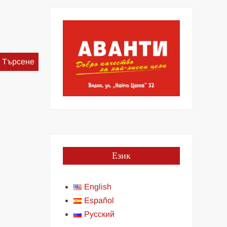
Търсене
за:
Език
English
Español
Русский