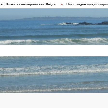
ев на посещение във Видин
Нови гледки между старите креп