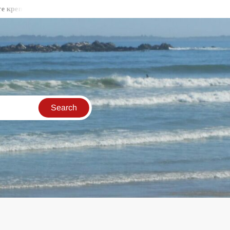
остни стени във Видин
Бракониери продължават да секат дър