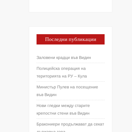
Последни публикации
Заловени крадци във Видин
Полицейска операция на
територията на РУ – Кула
Министър Пулев на посещение
във Видин
Нови гледки между старите
крепостни стени във Видин
Бракониери продължават да секат
държавна гора