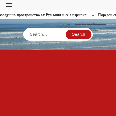
Skip
to
ъздушно пространство от Румъния и се е взривил
Пореден сн
content
Search