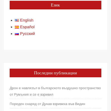
Език
English
Español
Русский
Последни публикации
Дрон е навлязъл в българското въздушно пространство
от Румъния и се е взривил
Пореден снаряд от Дунав взривиха във Видин