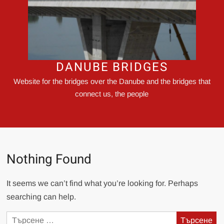
DANUBE BRIDGES
Website for the bridges over the Danube and the bridges that
connect us, the people
Nothing Found
It seems we can’t find what you’re looking for. Perhaps
searching can help.
Търсене