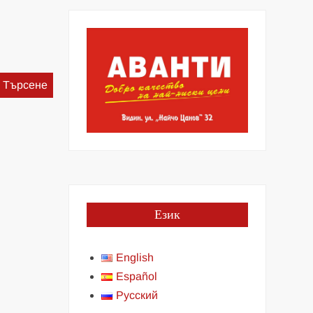
Търсене
за:
Език
English
Español
Русский