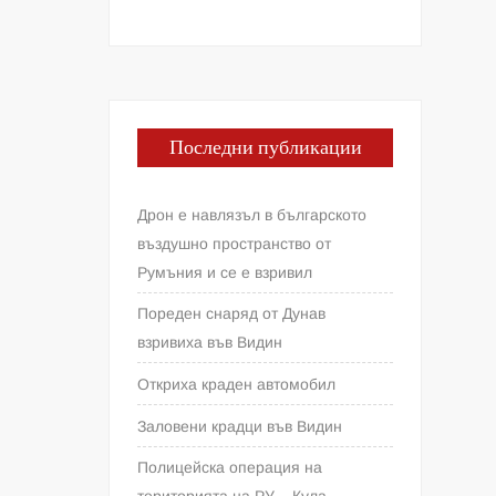
Последни публикации
Дрон е навлязъл в българското
въздушно пространство от
Румъния и се е взривил
Пореден снаряд от Дунав
взривиха във Видин
Откриха краден автомобил
Заловени крадци във Видин
Полицейска операция на
територията на РУ – Кула