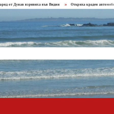
 Дунав взривиха във Видин
Откриха краден автомобил