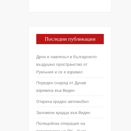
Последни публикации
Дрон е навлязъл в българското
въздушно пространство от
Румъния и се е взривил
Пореден снаряд от Дунав
взривиха във Видин
Откриха краден автомобил
Заловени крадци във Видин
Полицейска операция на
територията на РУ – Кула