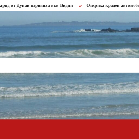
 Дунав взривиха във Видин
Откриха краден автомобил