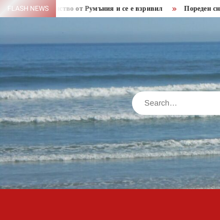
Skip
 пространство от Румъния и се е взривил
FLASH NEWS
Пореден снаряд от
to
content
Search