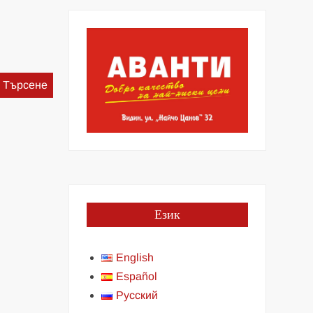
Търсене
за:
Език
English
Español
Русский