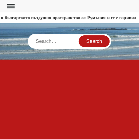
Skip
to
 българското въздушно пространство от Румъния и се е взривил
content
Search