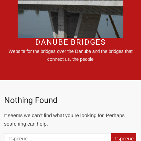
DANUBE BRIDGES
Website for the bridges over the Danube and the bridges that
connect us, the people
Nothing Found
It seems we can’t find what you’re looking for. Perhaps
searching can help.
Търсене