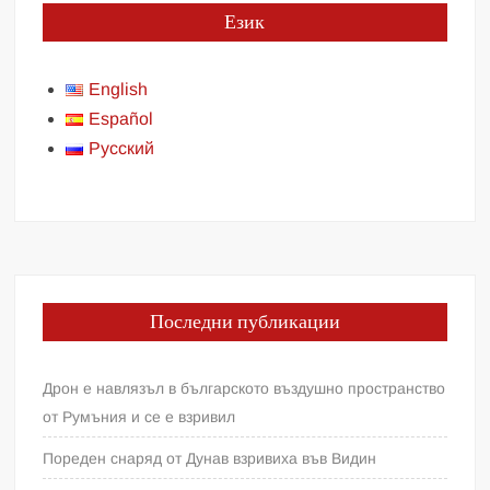
Език
English
Español
Русский
Последни публикации
Дрон е навлязъл в българското въздушно пространство
от Румъния и се е взривил
Пореден снаряд от Дунав взривиха във Видин