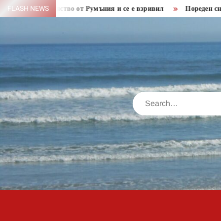
Skip
 пространство от Румъния и се е взривил
FLASH NEWS
Пореден снаряд от
to
content
Search