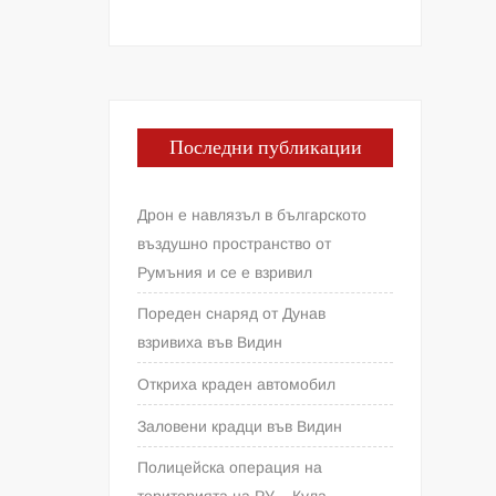
Последни публикации
Дрон е навлязъл в българското
въздушно пространство от
Румъния и се е взривил
Пореден снаряд от Дунав
взривиха във Видин
Откриха краден автомобил
Заловени крадци във Видин
Полицейска операция на
територията на РУ – Кула