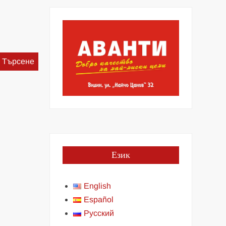
Търсене
за:
Език
English
Español
Русский