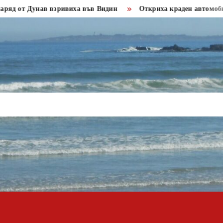
 Дунав взривиха във Видин
Откриха краден автомобил