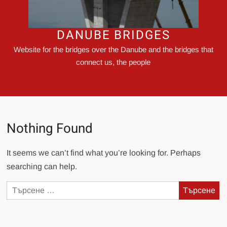
DANUBE BRIDGES
Website for the bridges over the Danube and the bridges that
connect us, the people
Nothing Found
It seems we can’t find what you’re looking for. Perhaps
searching can help.
Търсене
за: