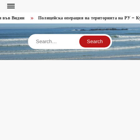
Skip
to
 във Видин
Полицейска операция на територията на РУ – Ку
content
Search