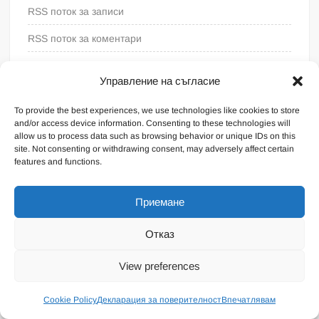
RSS поток за записи
RSS поток за коментари
WordPress България
Управление на съгласие
To provide the best experiences, we use technologies like cookies to store
and/or access device information. Consenting to these technologies will
allow us to process data such as browsing behavior or unique IDs on this
site. Not consenting or withdrawing consent, may adversely affect certain
features and functions.
Приемане
Отказ
Proudly powered by WordPress
|
Theme: FreeNews
|
By
View preferences
ThemeSpiral.com
.
Общи условия
Cookie Policy
Декларация за поверителност
Впечатлявам