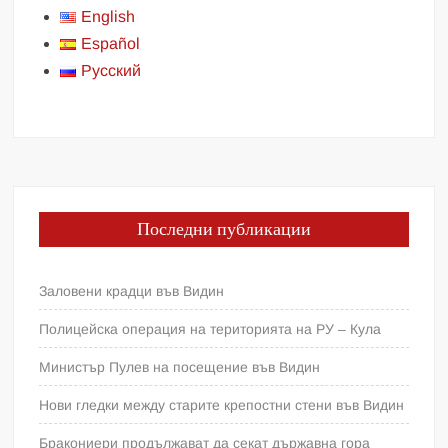
English
Español
Русский
Последни публикации
Заловени крадци във Видин
Полицейска операция на територията на РУ – Кула
Министър Пулев на посещение във Видин
Нови гледки между старите крепостни стени във Видин
Бракониери продължават да секат държавна гора