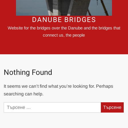
DANUBE BRIDGES
Website for the bridges over the Danube and the bridges that
connect us, the people
Nothing Found
It seems we can’t find what you’re looking for. Perhaps
searching can help.
Търсене
за: