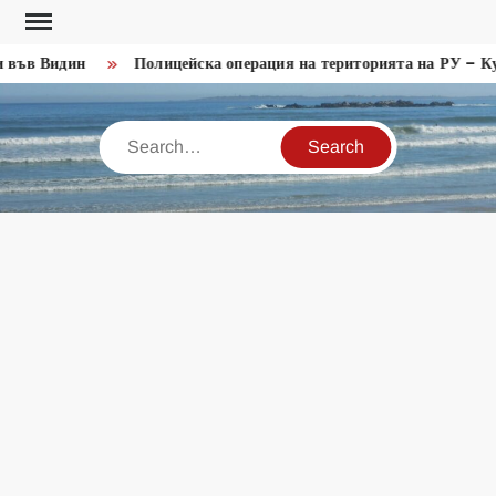
Skip
to
във Видин
Полицейска операция на територията на РУ – Кул
content
Search