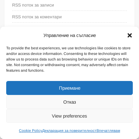
RSS поток за записи
RSS поток за коментари
WordPress България
Управление на съгласие
To provide the best experiences, we use technologies like cookies to store
and/or access device information. Consenting to these technologies will
allow us to process data such as browsing behavior or unique IDs on this
site. Not consenting or withdrawing consent, may adversely affect certain
features and functions.
Приемане
Отказ
Proudly powered by WordPress
|
Theme: FreeNews
|
By
View preferences
ThemeSpiral.com
.
Общи условия
Cookie Policy
Декларация за поверителност
Впечатлявам