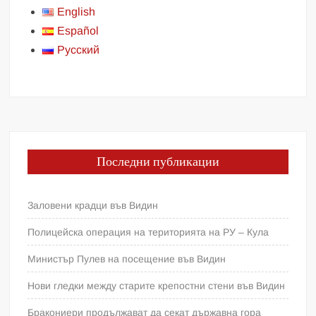
English
Español
Русский
Последни публикации
Заловени крадци във Видин
Полицейска операция на територията на РУ – Кула
Министър Пулев на посещение във Видин
Нови гледки между старите крепостни стени във Видин
Бракониери продължават да секат държавна гора