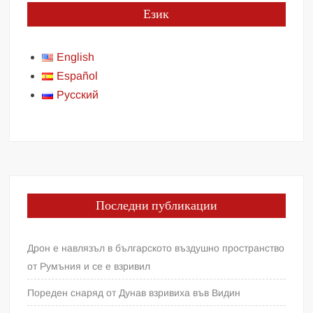
Език
English
Español
Русский
Последни публикации
Дрон е навлязъл в българското въздушно пространство
от Румъния и се е взривил
Пореден снаряд от Дунав взривиха във Видин