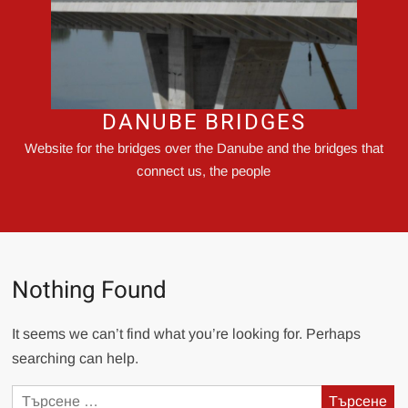
DANUBE BRIDGES
Website for the bridges over the Danube and the bridges that
connect us, the people
Nothing Found
It seems we can’t find what you’re looking for. Perhaps
searching can help.
Търсене