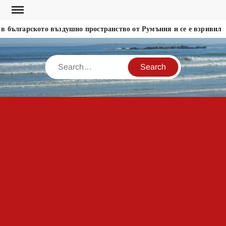
Skip
to
 българското въздушно пространство от Румъния и се е взривил
content
Search