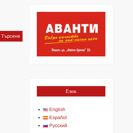
Търсене
за:
Език
English
Español
Русский