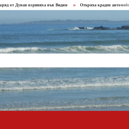
 Дунав взривиха във Видин
Откриха краден автомобил