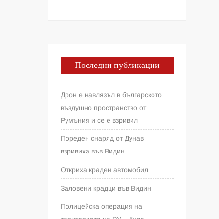
Последни публикации
Дрон е навлязъл в българското
въздушно пространство от
Румъния и се е взривил
Пореден снаряд от Дунав
взривиха във Видин
Откриха краден автомобил
Заловени крадци във Видин
Полицейска операция на
територията на РУ – Кула