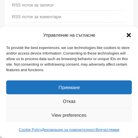
RSS поток за записи
RSS поток за коментари
WordPress България
Управление на съгласие
To provide the best experiences, we use technologies like cookies to store
and/or access device information. Consenting to these technologies will
allow us to process data such as browsing behavior or unique IDs on this
site. Not consenting or withdrawing consent, may adversely affect certain
features and functions.
Приемане
Отказ
Proudly powered by WordPress
|
Theme: FreeNews
|
By
View preferences
ThemeSpiral.com
.
Общи условия
Cookie Policy
Декларация за поверителност
Впечатлявам