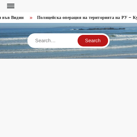
Skip
to
във Видин
Полицейска операция на територията на РУ – Кул
content
Search