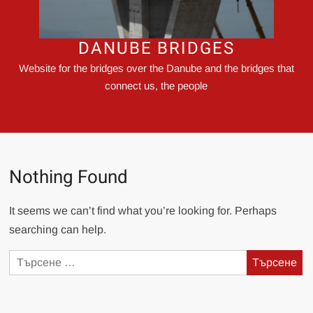
DANUBE BRIDGES
Website for the bridges over the Danube and the bridges that
connect us, the people
Nothing Found
It seems we can’t find what you’re looking for. Perhaps
searching can help.
Търсене
за: