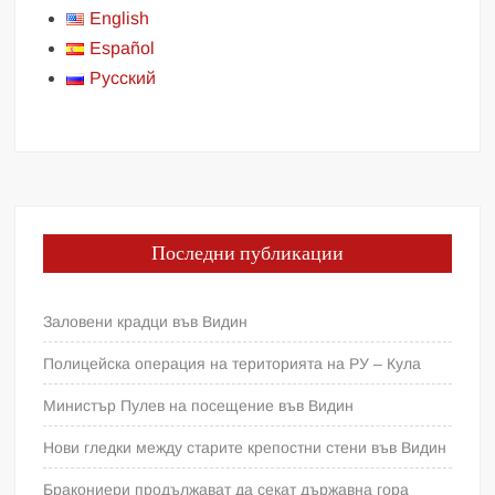
English
Español
Русский
Последни публикации
Заловени крадци във Видин
Полицейска операция на територията на РУ – Кула
Министър Пулев на посещение във Видин
Нови гледки между старите крепостни стени във Видин
Бракониери продължават да секат държавна гора