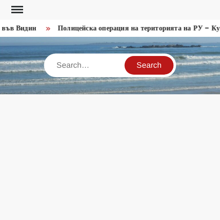
Skip
to
във Видин
Полицейска операция на територията на РУ – Кул
content
Search