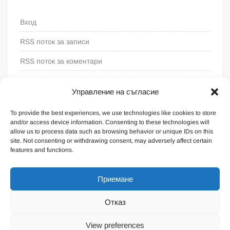
Вход
RSS поток за записи
RSS поток за коментари
WordPress България
Управление на съгласие
To provide the best experiences, we use technologies like cookies to store
and/or access device information. Consenting to these technologies will
allow us to process data such as browsing behavior or unique IDs on this
site. Not consenting or withdrawing consent, may adversely affect certain
features and functions.
Приемане
Отказ
Proudly powered by WordPress
|
Theme: FreeNews
|
By
View preferences