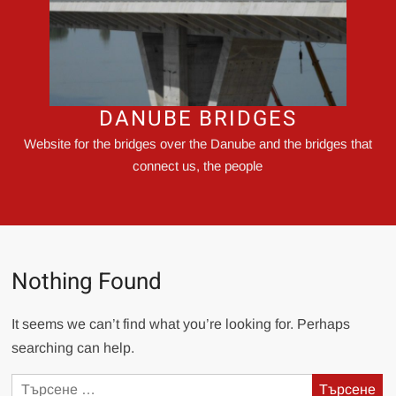
DANUBE BRIDGES
Website for the bridges over the Danube and the bridges that
connect us, the people
Nothing Found
It seems we can’t find what you’re looking for. Perhaps
searching can help.
Търсене