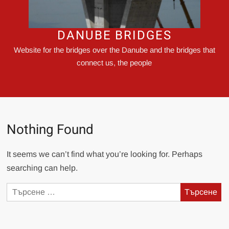
DANUBE BRIDGES
Website for the bridges over the Danube and the bridges that
connect us, the people
Nothing Found
It seems we can’t find what you’re looking for. Perhaps
searching can help.
Търсене
за: