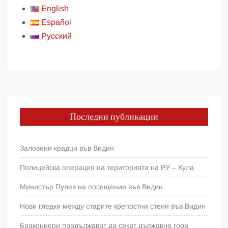
English
Español
Русский
Последни публикации
Заловени крадци във Видин
Полицейска операция на територията на РУ – Кула
Министър Пулев на посещение във Видин
Нови гледки между старите крепостни стени във Видин
Бракониери продължават да секат държавна гора