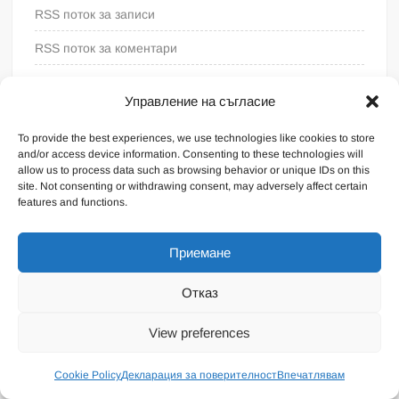
RSS поток за записи
RSS поток за коментари
WordPress България
Управление на съгласие
To provide the best experiences, we use technologies like cookies to store
and/or access device information. Consenting to these technologies will
allow us to process data such as browsing behavior or unique IDs on this
site. Not consenting or withdrawing consent, may adversely affect certain
features and functions.
Приемане
Отказ
Proudly powered by WordPress
|
Theme: FreeNews
|
By
View preferences
ThemeSpiral.com
.
Общи условия
Cookie Policy
Декларация за поверителност
Впечатлявам