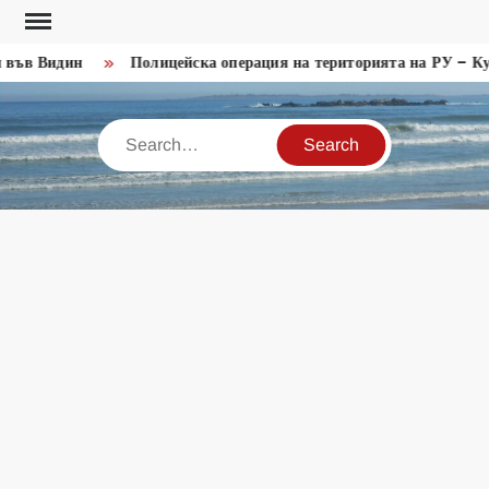
Skip
to
във Видин
Полицейска операция на територията на РУ – Кул
content
Search