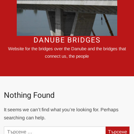
DANUBE BRIDGES
Website for the bridges over the Danube and the bridges that
connect us, the people
Nothing Found
It seems we can’t find what you’re looking for. Perhaps
searching can help.
Търсене