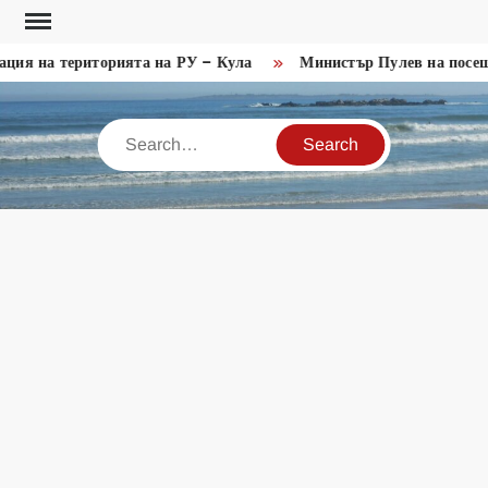
Skip
to
ия на територията на РУ – Кула
Министър Пулев на посеще
content
Search