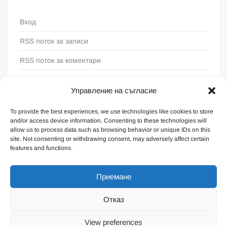
Вход
RSS поток за записи
RSS поток за коментари
WordPress България
Управление на съгласие
To provide the best experiences, we use technologies like cookies to store
and/or access device information. Consenting to these technologies will
allow us to process data such as browsing behavior or unique IDs on this
site. Not consenting or withdrawing consent, may adversely affect certain
features and functions.
Приемане
Отказ
Proudly powered by WordPress
|
Theme: FreeNews
|
By
View preferences