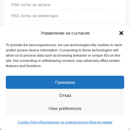
RSS поток за записи
RSS поток за коментари
WordPress България
Управление на съгласие
To provide the best experiences, we use technologies like cookies to store
and/or access device information. Consenting to these technologies will
allow us to process data such as browsing behavior or unique IDs on this
site. Not consenting or withdrawing consent, may adversely affect certain
features and functions.
Приемане
Отказ
Proudly powered by WordPress
|
Theme: FreeNews
|
By
View preferences
ThemeSpiral.com
.
Общи условия
Cookie Policy
Декларация за поверителност
Впечатлявам