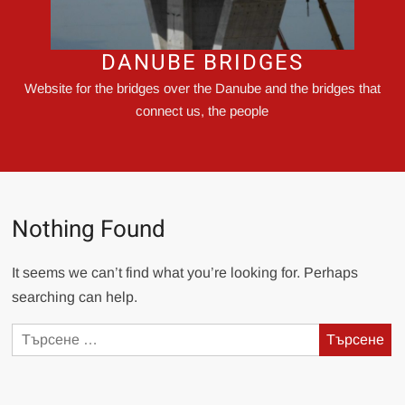
DANUBE BRIDGES
Website for the bridges over the Danube and the bridges that
connect us, the people
Nothing Found
It seems we can’t find what you’re looking for. Perhaps
searching can help.
Търсене
за: