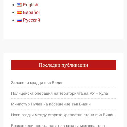
English
Español
Русский
Последни публикации
Заловени крадци във Видин
Полицейска операция на територията на РУ – Кула
Министър Пулев на посещение във Видин
Нови гледки между старите крепостни стени във Видин
Бракониери продължават да секат държавна гора