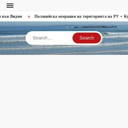
Skip
to
във Видин
Полицейска операция на територията на РУ – Кул
content
Search