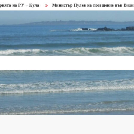
а РУ – Кула
Министър Пулев на посещение във Видин