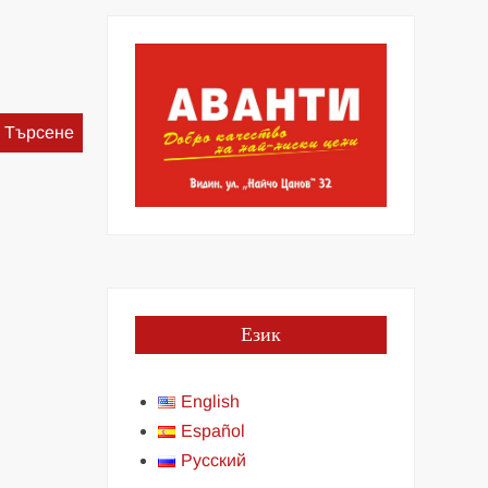
Търсене
за:
Език
English
Español
Русский