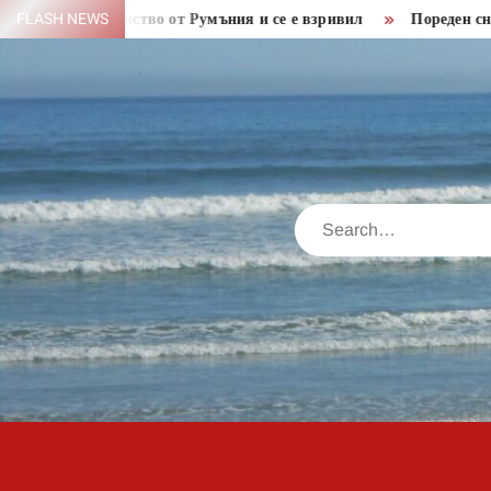
Skip
 пространство от Румъния и се е взривил
FLASH NEWS
Пореден снаряд от
to
content
Search