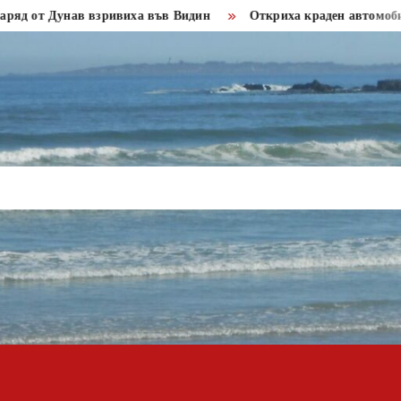
 Дунав взривиха във Видин
Откриха краден автомобил