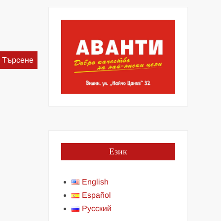
Търсене
за:
Език
English
Español
Русский