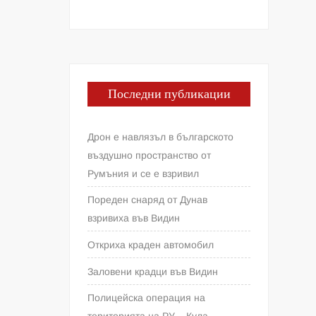
Последни публикации
Дрон е навлязъл в българското
въздушно пространство от
Румъния и се е взривил
Пореден снаряд от Дунав
взривиха във Видин
Откриха краден автомобил
Заловени крадци във Видин
Полицейска операция на
територията на РУ – Кула