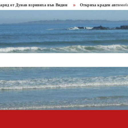
 Дунав взривиха във Видин
Откриха краден автомобил