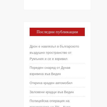
Последни публикации
Дрон е навлязъл в българското
въздушно пространство от
Румъния и се е взривил
Пореден снаряд от Дунав
взривиха във Видин
Откриха краден автомобил
Заловени крадци във Видин
Полицейска операция на
територията на РУ – Кула