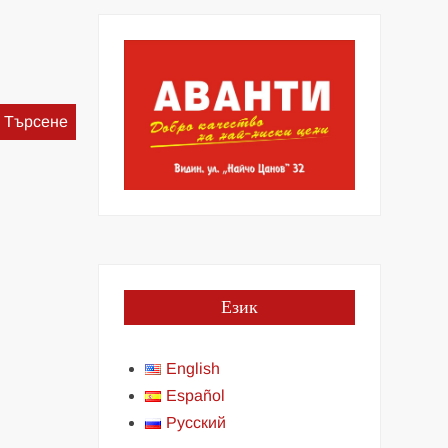
Търсене
за:
Език
English
Español
Русский