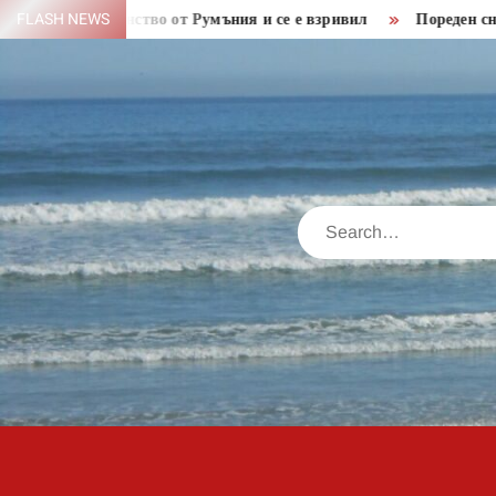
Skip
 пространство от Румъния и се е взривил
FLASH NEWS
Пореден снаряд от
to
content
Search