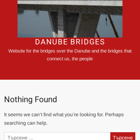
DANUBE BRIDGES
Website for the bridges over the Danube and the bridges that
connect us, the people
Nothing Found
It seems we can’t find what you’re looking for. Perhaps
searching can help.
Търсене