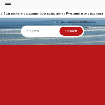
Skip
to
 българското въздушно пространство от Румъния и се е взривил
content
Search