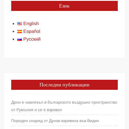
Език
English
Español
Русский
Последни публикации
Дрон е навлязъл в българското въздушно пространство
от Румъния и се е взривил
Пореден снаряд от Дунав взривиха във Видин