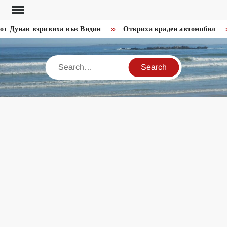
Skip
to
т Дунав взривиха във Видин
Откриха краден автомобил
content
Search