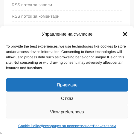
RSS поток за записи
RSS поток за коментари
WordPress България
Управление на съгласие
To provide the best experiences, we use technologies like cookies to store
and/or access device information. Consenting to these technologies will
allow us to process data such as browsing behavior or unique IDs on this
site. Not consenting or withdrawing consent, may adversely affect certain
features and functions.
Приемане
Отказ
Proudly powered by WordPress
|
Theme: FreeNews
|
By
View preferences
ThemeSpiral.com
.
Общи условия
Cookie Policy
Декларация за поверителност
Впечатлявам