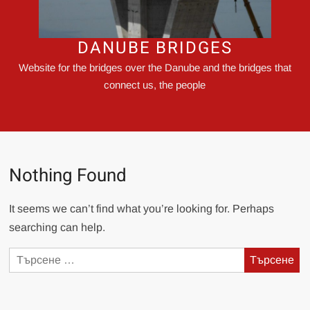
DANUBE BRIDGES
Website for the bridges over the Danube and the bridges that
connect us, the people
Nothing Found
It seems we can’t find what you’re looking for. Perhaps
searching can help.
Търсене
за: