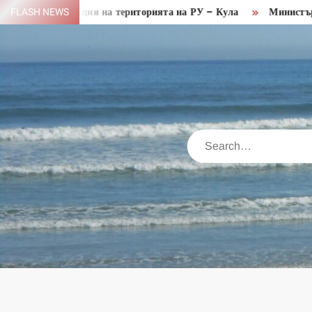
Skip
ска операция на територията на РУ – Кула
FLASH NEWS
Министър Пулев 
to
content
Search