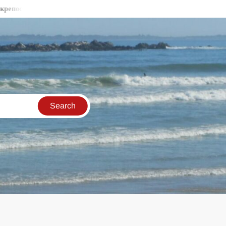
ни стени във Видин
Бракониери продължават да секат държа