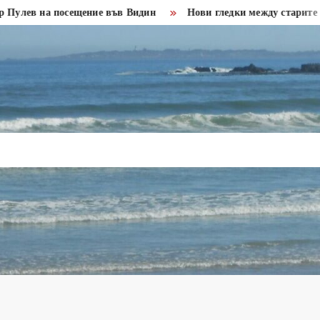
на посещение във Видин
Нови гледки между старите крепост