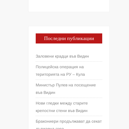
Последни публикации
Заловени крадци във Видин
Полицейска операция на
територията на РУ – Кула
Министър Пулев на посещение
във Видин
Нови гледки между старите
крепостни стени във Видин
Бракониери продължават да секат
държавна гора