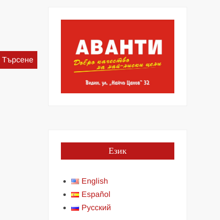
Търсене
за:
Език
English
Español
Русский