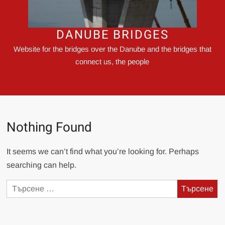
DANUBE BRIDGES
Website for the bridges over the Danube and the bridges that
connect us, the people
Nothing Found
It seems we can’t find what you’re looking for. Perhaps
searching can help.
Търсене
за: