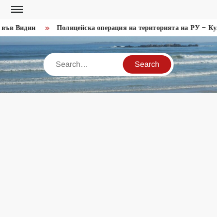
Skip
to
във Видин
Полицейска операция на територията на РУ – Кул
content
Search