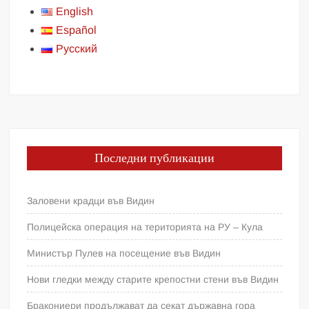
English
Español
Русский
Последни публикации
Заловени крадци във Видин
Полицейска операция на територията на РУ – Кула
Министър Пулев на посещение във Видин
Нови гледки между старите крепостни стени във Видин
Бракониери продължават да секат държавна гора