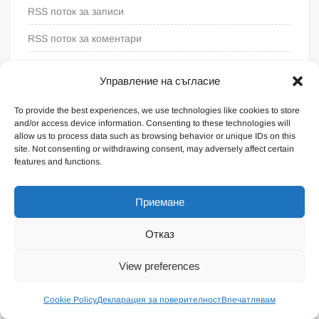
RSS поток за записи
RSS поток за коментари
WordPress България
Управление на съгласие
To provide the best experiences, we use technologies like cookies to store
and/or access device information. Consenting to these technologies will
allow us to process data such as browsing behavior or unique IDs on this
site. Not consenting or withdrawing consent, may adversely affect certain
features and functions.
Приемане
Отказ
Proudly powered by WordPress
|
Theme: FreeNews
|
By
View preferences
ThemeSpiral.com
.
Общи условия
Cookie Policy
Декларация за поверителност
Впечатлявам