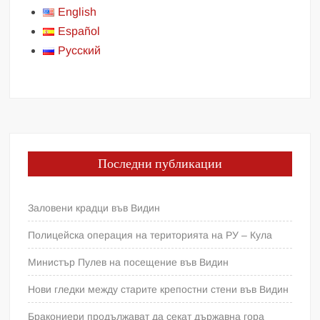
English
Español
Русский
Последни публикации
Заловени крадци във Видин
Полицейска операция на територията на РУ – Кула
Министър Пулев на посещение във Видин
Нови гледки между старите крепостни стени във Видин
Бракониери продължават да секат държавна гора