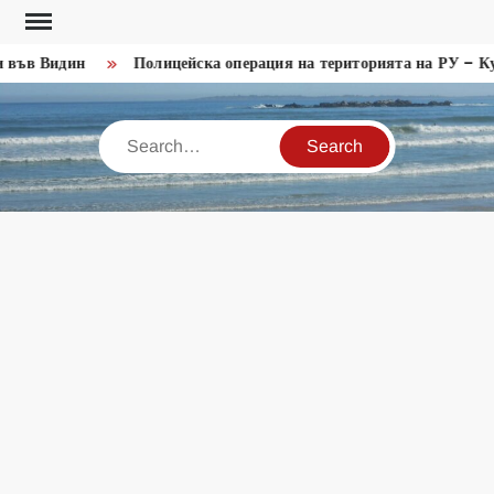
Skip
to
във Видин
Полицейска операция на територията на РУ – Кул
content
Search