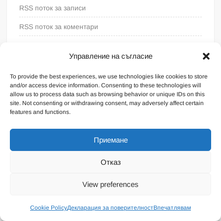
RSS поток за записи
RSS поток за коментари
WordPress България
Управление на съгласие
To provide the best experiences, we use technologies like cookies to store
and/or access device information. Consenting to these technologies will
allow us to process data such as browsing behavior or unique IDs on this
site. Not consenting or withdrawing consent, may adversely affect certain
features and functions.
Приемане
Отказ
Proudly powered by WordPress
|
Theme: FreeNews
|
By
View preferences
ThemeSpiral.com
.
Общи условия
Cookie Policy
Декларация за поверителност
Впечатлявам