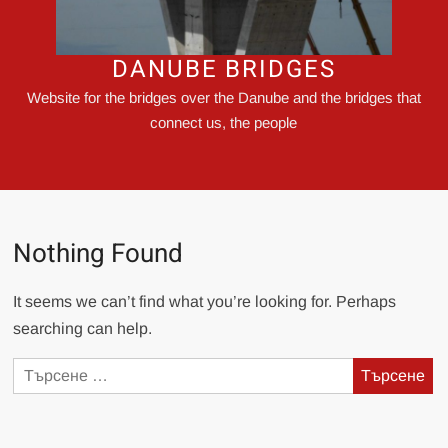
DANUBE BRIDGES
Website for the bridges over the Danube and the bridges that
connect us, the people
Nothing Found
It seems we can’t find what you’re looking for. Perhaps
searching can help.
Търсене
за: